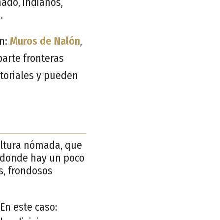
nado, indianos,
.
n:
Muros de Nalón
,
arte fronteras
itoriales y pueden
ultura nómada, que
 donde hay un poco
os, frondosos
En este caso: