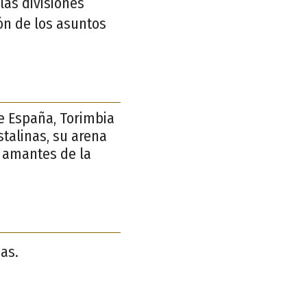
las divisiones
ón de los asuntos
e España, Torimbia
stalinas, su arena
s amantes de la
ias.