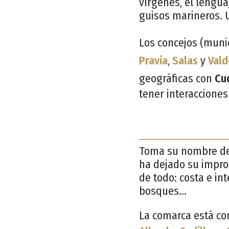
vírgenes, el lenguaj
guisos marineros. U
Los concejos (munic
Pravia
,
Salas
y
Vald
geográficas con
Cud
tener interacciones 
Toma su nombre de 
ha dejado su impro
de todo: costa e int
bosques…
La comarca está con