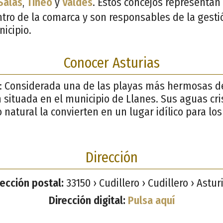
Salas
,
Tineo
y
Valdés
. Estos concejos representan 
ntro de la comarca y son responsables de la gesti
icipio.
Conocer Asturias
: Considerada una de las playas más hermosas d
 situada en el municipio de Llanes. Sus aguas cri
 natural la convierten en un lugar idílico para lo
Dirección
rección postal:
33150 › Cudillero › Cudillero › Astur
Dirección digital:
Pulsa aquí