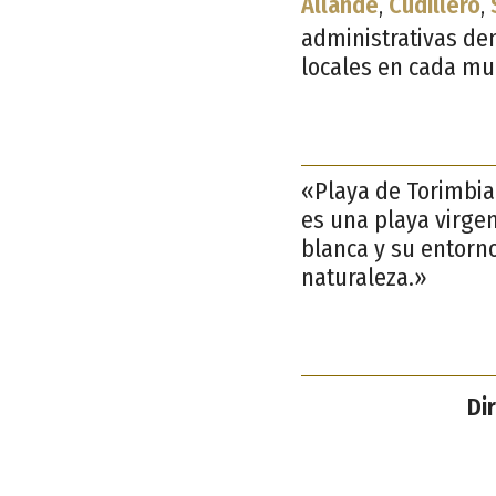
Allande
,
Cudillero
,
administrativas de
locales en cada mun
«Playa de Torimbia
es una playa virgen
blanca y su entorno
naturaleza.»
Di