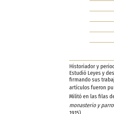
Historiador y period
Estudió Leyes y des
firmando sus trabaj
artículos fueron p
Militó en las filas 
monasterio y parr
1915).