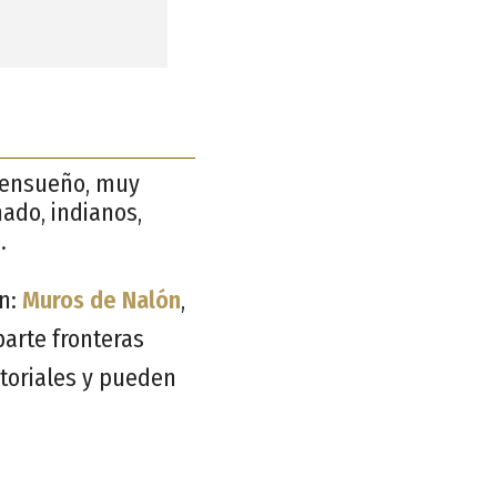
e ensueño, muy
nado, indianos,
.
n:
Muros de Nalón
,
arte fronteras
itoriales y pueden