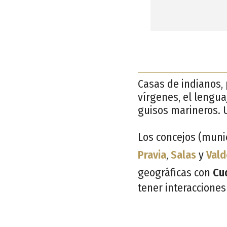
Casas de indianos, 
vírgenes, el lenguaj
guisos marineros. U
Los concejos (munic
Pravia
,
Salas
y
Vald
geográficas con
Cud
tener interacciones 