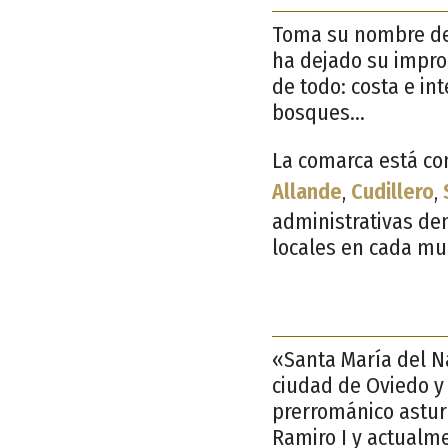
Toma su nombre de 
ha dejado su impro
de todo: costa e int
bosques…
La comarca está con
Allande
,
Cudillero
,
administrativas de
locales en cada mun
«Santa María del Na
ciudad de Oviedo y
prerrománico asturi
Ramiro I y actual