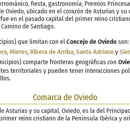
rerrománico, fiesta, gastronomía, Premios Prince
e Oviedo, ubicado en el corazón de Asturias y su 
y fue en el pasado capital del primer reino cristia
l Camino de Santiago.
ipios) que limitan con el
Concejo de Oviedo
son
era
,
Mieres
,
Ribera de Arriba
,
Santo Adriano
y
Sie
nicipios) comparte fronteras geográficas con
Ovi
es territoriales y pueden tener interacciones polí
llos.
Comarca de Oviedo
e Asturias y su capital, Oviedo, es la del Principa
primer reino cristiano de la Península Ibérica y o