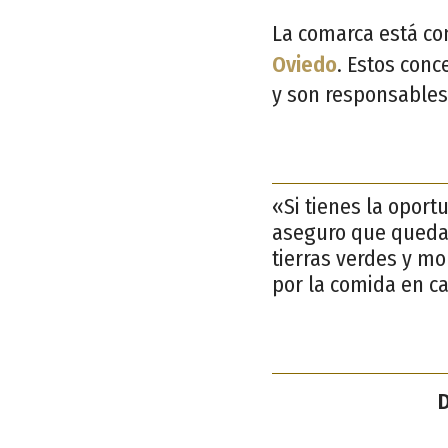
La comarca está con
Oviedo
. Estos conc
y son responsables 
«Si tienes la oport
aseguro que quedar
tierras verdes y mo
por la comida en c
D