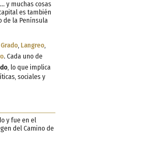
sa… y muchas cosas
capital es también
no de la Península
:
Grado
,
Langreo
,
ro
. Cada uno de
edo
, lo que implica
ticas, sociales y
do y fue en el
rigen del Camino de