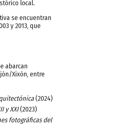
tórico local.
ativa se encuentran
003 y 2013, que
ue abarcan
ijón/Xixón, entre
rquitectónica
(2024)
I y XXI
(2023)
es fotográficas del