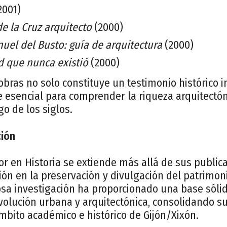
2001)
e la Cruz arquitecto
(2000)
nuel del Busto: guía de arquitectura
(2000)
ad que nunca existió
(2000)
bras no solo constituye un testimonio histórico i
 esencial para comprender la riqueza arquitectóni
go de los siglos.
ción
or en Historia se extiende más allá de sus public
ción en la preservación y divulgación del patrimoni
osa investigación ha proporcionado una base sólid
evolución urbana y arquitectónica, consolidando s
ámbito académico e histórico de Gijón/Xixón.