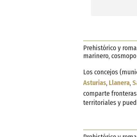
Prehistórico y roma
marinero, cosmopolit
Los concejos (munic
Asturias
,
Llanera
,
S
comparte fronteras
territoriales y pue
Prehistórico y roma