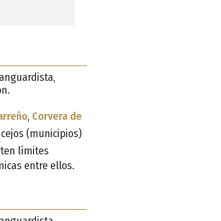
vanguardista,
ón.
arreño
,
Corvera de
ncejos (municipios)
ten límites
micas entre ellos.
vanguardista,