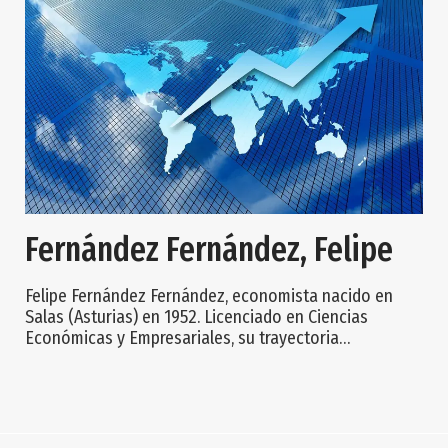
de Agricultura de la provincia de Ovied
Fernández Fernández, Felipe
Felipe Fernández Fernández, economista nacido en
Salas (Asturias) en 1952. Licenciado en Ciencias
Económicas y Empresariales, su trayectoria
profesional comienza en la docencia, como profesor
de Estadística y Análisis Econométrico en la
Universidad de Oviedo desde 1979 a 1984, año en que
se le nombra director regional de Economía y
Planificación del Principado de Asturias. Sus siguientes