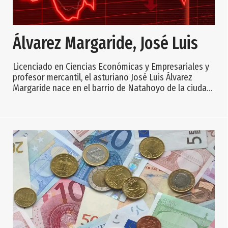
Álvarez Margaride, José Luis
Licenciado en Ciencias Económicas y Empresariales y
profesor mercantil, el asturiano José Luis Álvarez
Margaride nace en el barrio de Natahoyo de la ciudad
de Gijón (Asturias) el 26 de marzo de 1938. De origen
humilde, desde edad temprana compatiliza los
estudios y el trabajo. Con 12 años se matricula en la
Escuela de Comercio de Gijón para cursar peritaje
mercantil y a los 15 años, sin descuidar su formación,
comienza a trabajar como meritorio e