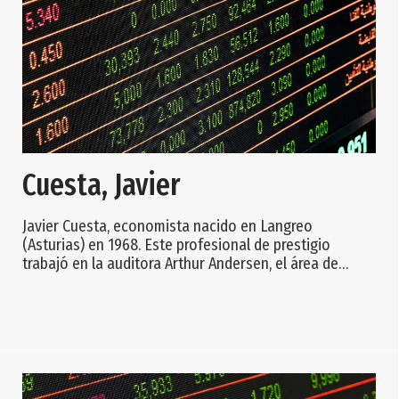
Cuesta, Javier
Javier Cuesta, economista nacido en Langreo
(Asturias) en 1968. Este profesional de prestigio
trabajó en la auditora Arthur Andersen, el área de
gestión de la Universidad de Valladolid, el Grupo Indra,
Prensa Española, la dirección de servicios financieros
de la consultora Gap Management Consulting y la
dirección general de la Cámara de Comercio de Oviedo
antes de incorporarse, el 1 de noviembre de 2008, a
Alimerka —conocida cadena asturiana de s