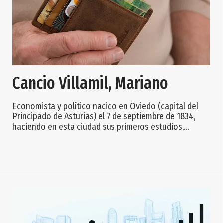
Cancio Villamil, Mariano
Economista y político nacido en Oviedo (capital del
Principado de Asturias) el 7 de septiembre de 1834,
haciendo en esta ciudad sus primeros estudios,
aunque a los quince años se trasladará a Madrid,
donde, a la vez que estudiaba en el Instituto Industrial,
en la Academia de Bellas Artes de San Fernando y
colaboraba en diarios y revistas, trabajaba como
escribiente del Estado. En 1852 será ascendido a
oficial de la Administración, con lo que su c