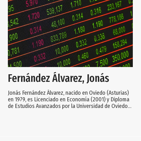
Fernández Álvarez, Jonás
Jonás Fernández Álvarez, nacido en Oviedo (Asturias)
en 1979, es Licenciado en Economía (2001) y Diploma
de Estudios Avanzados por la Universidad de Oviedo
(2004). Asimismo, tiene un M.Sc. in Economics and
Finance por el CEMFI (Banco de España, 2004) y en
2012 concluirá el Executive MBA en la IESE Business
School. Ha ampliado estudios de econometría en la
London School of Economics and Political Science. Su