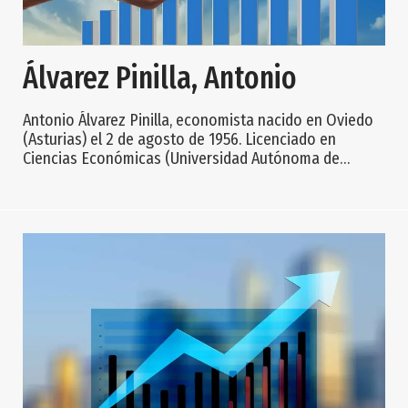
Álvarez Pinilla, Antonio
Antonio Álvarez Pinilla, economista nacido en Oviedo
(Asturias) el 2 de agosto de 1956. Licenciado en
Ciencias Económicas (Universidad Autónoma de
Madrid, 1978), Master en Agricultural Economics (Univ.
of Wisconsin-Madison, 1980) y doctor en Ciencias
Económicas (Univ. de Oviedo, 1991), entre 1981-1987
ejerce la docencia en la Facultad de Ciencias
Económicas y Empresariales de la Universidad de
Oviedo, de 1987 a 1994 es jefe de la Unidad de Econom