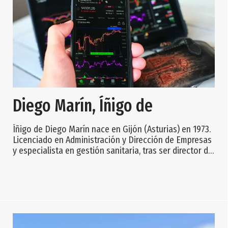
Diego Marín, Íñigo de
Íñigo de Diego Marín nace en Gijón (Asturias) en 1973.
Licenciado en Administración y Dirección de Empresas
y especialista en gestión sanitaria, tras ser director de
Gestión y Servicios Generales en el Hospital San
Agustín de Avilés (Asturias) desde 2004, el 17 febrero
de 2008, en sustitución de la doctora María Dolores
Menéndez Prieto, es designado gerente del Hospital
del Oriente de Asturias, en Arriondas, por el patronato
de la Fundación Públi