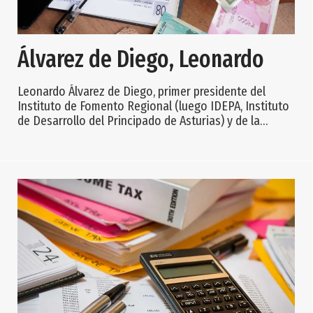
Álvarez de Diego, Leonardo
Leonardo Álvarez de Diego, primer presidente del
Instituto de Fomento Regional (luego IDEPA, Instituto
de Desarrollo del Principado de Asturias) y de la
Sociedad Regional de Promoción (SRP), nació en
Oviedo (Asturias) en 1946 y falleció en Madrid el 11 de
diciembre de 2005, a los 59 años, siendo enterrado en
Las Caldas (Oviedo). De formación anglosajona,
estudió Ciencias Económicas en Barcelona e hizo un
máster en EE. UU., donde, tras trabajar co