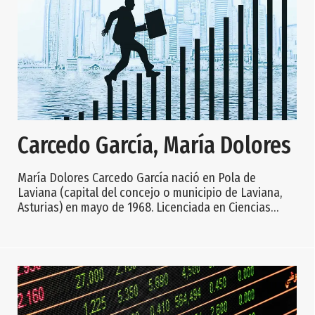
Carcedo García, María Dolores
María Dolores Carcedo García nació en Pola de
Laviana (capital del concejo o municipio de Laviana,
Asturias) en mayo de 1968. Licenciada en Ciencias
Económicas y Empresariales por la Universidad de
Oviedo en 1993, en la especialidad de Economía de la
Empresa, inicia su carrera profesional en 1995 dentro
del departamento de administración de Preventiva S.A.,
Compañía de Seguros y Reaseguros, donde se ocupa
de la gestión y análisis presupuestario d