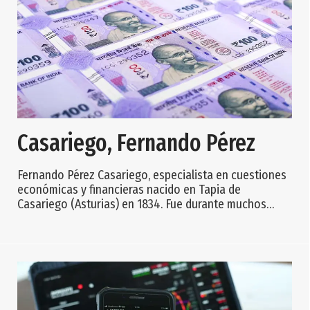
Casariego, Fernando Pérez
Fernando Pérez Casariego, especialista en cuestiones
económicas y financieras nacido en Tapia de
Casariego (Asturias) en 1834. Fue durante muchos
años cajero general del Banco de España y uno de los
hombres principales de esa institución. Protector de la
villa de Tapia, contribuyó a la construcción de la
iglesia parroquial en los últimos años del siglo XIX y de
la capilla de La Paloma. Asimismo, hizo levantar su
suntuosa residencia en Mántaras (b