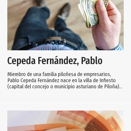
Cepeda Fernández, Pablo
Miembro de una familia piloñesa de empresarios,
Pablo Cepeda Fernández nace en la villa de Infiesto
(capital del concejo o municipio asturiano de Piloña)
en 1956. Este licenciado en Ciencias Económicas y
Empresariales por la Universidad Comercial de Deusto
(País Vasco) tiene una larga experiencia en dirección
de empresas, expansión internacional de negocios, así
como en procesos de adquisición y fusión de
empresas. Residente en el País Vasco, en