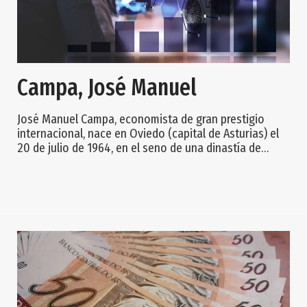
Campa, José Manuel
José Manuel Campa, economista de gran prestigio
internacional, nace en Oviedo (capital de Asturias) el
20 de julio de 1964, en el seno de una dinastía de
empresarios. Este brillante licenciado en en Ciencias
Económicas y Derecho por la Universidad de Oviedo y
máster y doctor en Economía por la Universidad de
Harvard (EE. UU.) durante su carrera logra becas de
investigación de la Fundación Empresa Pública, la
Fundación BBVA, la Fundación Ramón Are