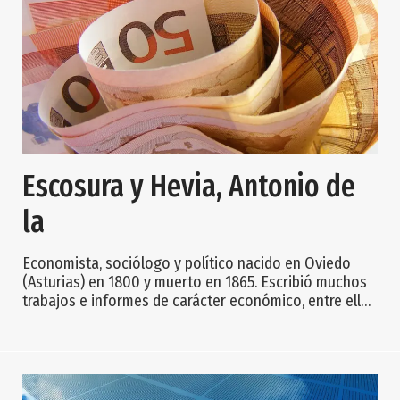
Escosura y Hevia, Antonio de
la
Economista, sociólogo y político nacido en Oviedo
(Asturias) en 1800 y muerto en 1865. Escribió muchos
trabajos e informes de carácter económico, entre ellos
uno destinado a demostrar la necesidad de que el
Principado asturiano estuviese dotado de un buen
puerto comercial y de refugio: Observaciones y
dictamen del vicepresidente de la Junta Provincial de
Agricultura, Industria y Comercio y comisionado regio