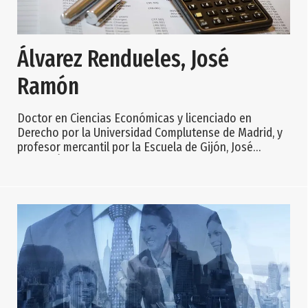
Álvarez Rendueles, José
Ramón
Doctor en Ciencias Económicas y licenciado en
Derecho por la Universidad Complutense de Madrid, y
profesor mercantil por la Escuela de Gijón, José
Ramón Álvarez Rendueles nació en esta ciudad
asturiana en junio de 1940. En 1964 ingresó en el
Cuerpo de Técnicos Comerciales y Economistas del
Estado, siendo catedrático de Universidad desde 1973.
Fue presidente del Banco Zaragozano (1986-1997),
gobernador del Banco de España (1978-84), secretario
de