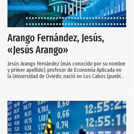
Arango Fernández, Jesús,
«Jesús Arango»
Jesús Arango Fernández (más conocido por su nombre
y primer apellido), profesor de Economía Aplicada en
la Universidad de Oviedo, nació en Los Cabos (pueblo
que dista 5 km de la villa de Pravia, capital del concejo
o municipio del mismo nombre) el 2 de octubre de
1947. Miembro del Consejo Económico y Social de
Asturias, Jesús Arango, que conocía bien la situación
económica de Asturias, trabajó entre 1971 y 1980 en la
Sociedad Asturiana de Estudio