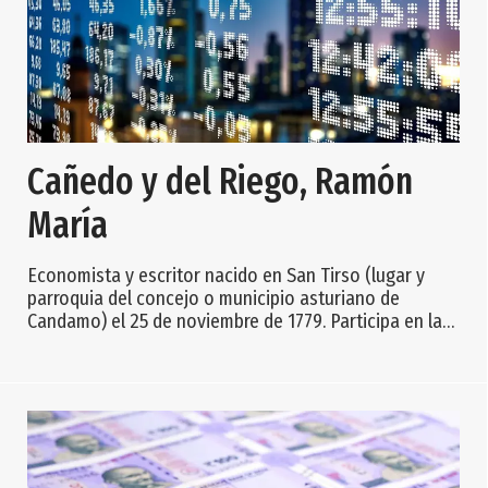
Cañedo y del Riego, Ramón
María
Economista y escritor nacido en San Tirso (lugar y
parroquia del concejo o municipio asturiano de
Candamo) el 25 de noviembre de 1779. Participa en la
lucha contra las tropas de Napoleón como capitán de
la primera compañía del regimiento de Lena. En 1811
entra a formar parte de la administración pública, en
una plaza de interventor de aduana en Vigo. Después,
en Madrid, va a ocupar el puesto de oficial del
Ministerio de Fomento, que tuvo que aban