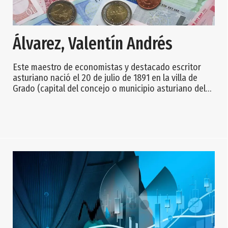
Álvarez, Valentín Andrés
Este maestro de economistas y destacado escritor
asturiano nació el 20 de julio de 1891 en la villa de
Grado (capital del concejo o municipio asturiano del
mismo nombre) y murió en Oviedo (capital de Asturias)
en 1982. Su padre, fallecido cuando Valentín tenía 15
años, era farmacéutico en la villa moscona. Valentín
Andrés Álvarez cursó el Bachillerato en el Instituto de
Oviedo y en el Jovellanos de Gijón. Seguidamente,
estudió en la Facultad de C