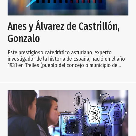
Anes y Álvarez de Castrillón,
Gonzalo
Este prestigioso catedrático asturiano, experto
investigador de la historia de España, nació en el año
1931 en Trelles (pueblo del concejo o municipio de
Coaña), en el seno de una familia cuyos ingresos
procedían de rentas urbanas que sufrieron muchos
altibajos a raíz de la guerra mundial pero que no
obstante hicieron posible que pudiera estudiar.
Hermano del también catedrático Rafael, Gonzalo
Anes, aficionado de siempre a la lectura, comenzó a