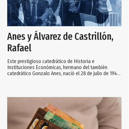
Anes y Álvarez de Castrillón,
Rafael
Este prestigioso catedrático de Historia e
Instituciones Económicas, hermano del también
catedrático Gonzalo Anes, nació el 28 de julio de 1941
en Trelles (pueblo del concejo o municipio asturiano
de Coaña), en el seno de una familia cuyos ingresos
procedían de rentas urbanas que sufrieron muchos
altibajos a raíz de la guerra mundial pero que no
obstante hicieron posible que pudiera estudiar.
Comenzó sus estudios a los 12 años en el Liceo de
Navi