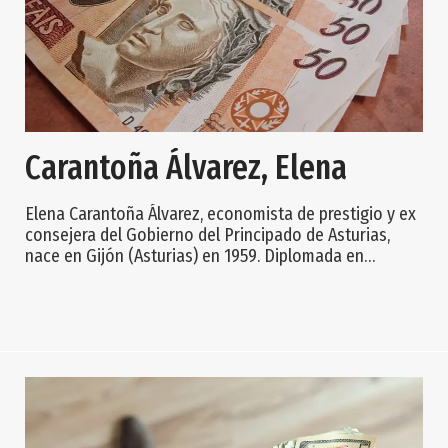
Carantoña Álvarez, Elena
Elena Carantoña Álvarez, economista de prestigio y ex
consejera del Gobierno del Principado de Asturias,
nace en Gijón (Asturias) en 1959. Diplomada en
Empresariales y licenciada en Ciencias Económicas por
la Universidad de Oviedo (capital de Asturias), además
es titulada en Relaciones Internacionales y
Comunicaciones por el Instituto Europeo de Altos
Estudios Internacionales de Niza (Francia). Carantoña
es autora de varios estudios para el Princ